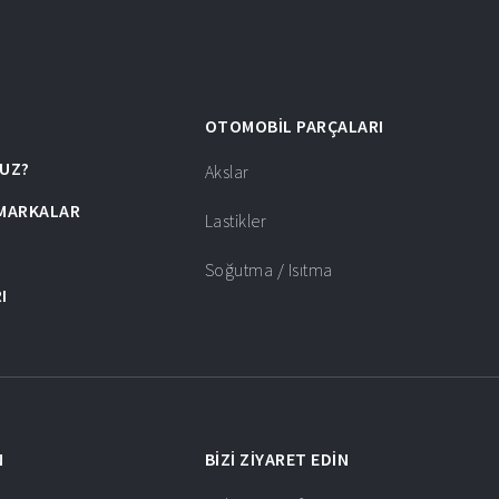
OTOMOBIL PARÇALARI
RUZ?
Akslar
 MARKALAR
Lastikler
Soğutma / Isıtma
I
N
BIZI ZIYARET EDIN